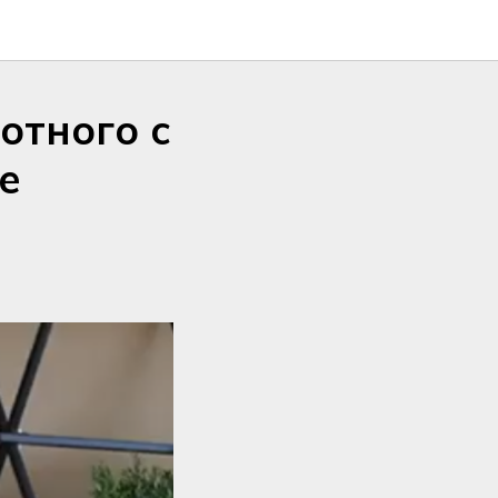
отного с
е